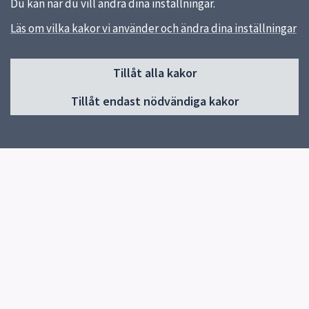
Du kan när du vill ändra dina inställningar.
Läs om vilka kakor vi använder och ändra dina inställningar
Sidfot
Tillåt alla kakor
Huvudmeny
Tillåt endast nödvändiga kakor
Start
Om skolan
Verksamheter & årskurser
Kontakt
Elevhälsa
Snabblänkar
Uppsala kommun
Skolverket