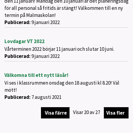
den 11 januari! Måndag den 10 januari är det planeringsdag
för all personal så fritids är stängt! Välkommen till en ny
termin på Malmaskolan!
Publicerad:
9 januari 2022
Lovdagar VT 2022
Vårterminen 2022 börjar 11 januari och slutar 10 juni.
Publicerad:
9 januari 2022
Välkomna till ett nytt läsår!
Vi ses i klassrummen onsdag den 18 augusti kl 8.20! Väl
mött!
Publicerad:
7 augusti 2021
Visar
20
av
27
Visa färre
Visa fler