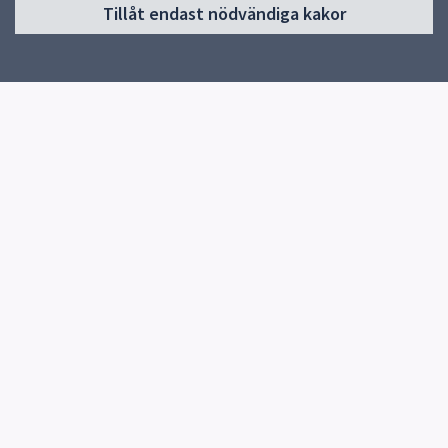
Tillåt endast nödvändiga kakor
Start
Om skolan
Verksamheter & årskurser
Kontakt
Elevhälsa
Snabblänkar
Uppsala kommun
Skolverket
Kontakt
Malmaskolan
018-727 54 54
Fler kontaktvägar