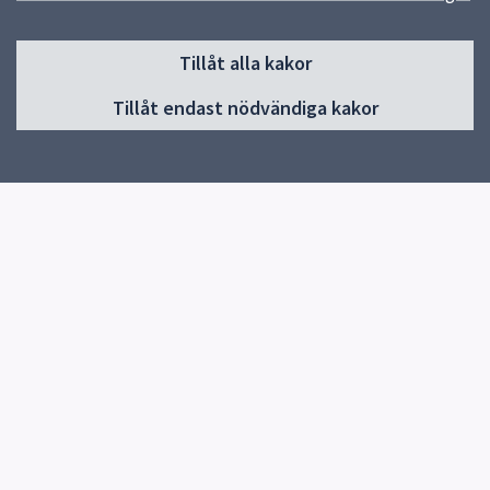
Sidfot
Tillåt alla kakor
Huvudmeny
Tillåt endast nödvändiga kakor
Start
Om skolan
Verksamheter & årskurser
Kontakt
Elevhälsa
Snabblänkar
Uppsala kommun
Skolverket
Kontakt