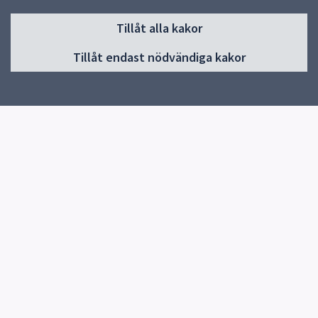
Sidfot
Tillåt alla kakor
Huvudmeny
Tillåt endast nödvändiga kakor
Start
Om skolan
Verksamheter & årskurser
Kontakt
Elevhälsa
Snabblänkar
Uppsala kommun
Skolverket
Kontakt
Malmaskolan