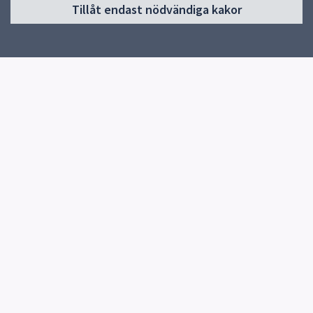
Tillåt endast nödvändiga kakor
Start
Om skolan
Verksamheter & årskurser
Kontakt
Elevhälsa
Snabblänkar
Uppsala kommun
Skolverket
Kontakt
Malmaskolan
018-727 54 54
Fler kontaktvägar