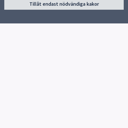
Tillåt endast nödvändiga kakor
Start
Om skolan
Verksamheter & årskurser
Kontakt
Elevhälsa
Snabblänkar
Uppsala kommun
Skolverket
Kontakt
Malmaskolan
018-727 54 54
Fler kontaktvägar